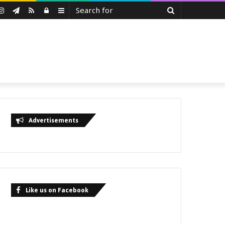
Search
uTube
Instagram
Telegram
RSS
Log
Sidebar
for
In
Advertisements
Like us on Facebook