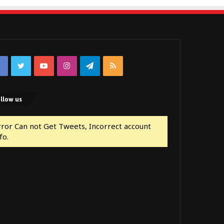
Facebook
Twitter
YouTube
Instagram
Telegram
RSS
llow us
rror Can not Get Tweets, Incorrect account
fo.