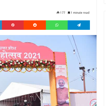
177
1 minute read
LinkedIn
Pinterest
Reddit
WhatsApp
Telegram