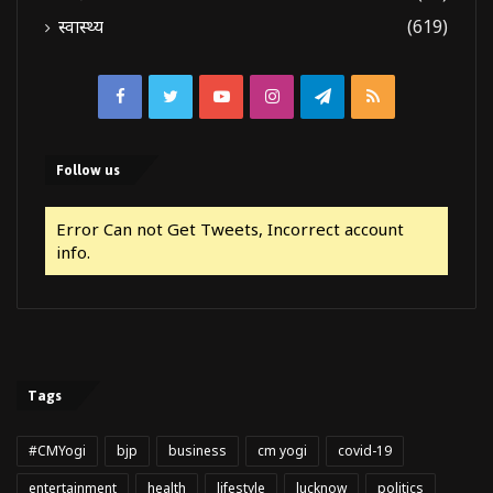
स्वास्थ्य
(619)
Facebook
Twitter
YouTube
Instagram
Telegram
RSS
Follow us
Error Can not Get Tweets, Incorrect account
info.
Tags
#CMYogi
bjp
business
cm yogi
covid-19
entertainment
health
lifestyle
lucknow
politics