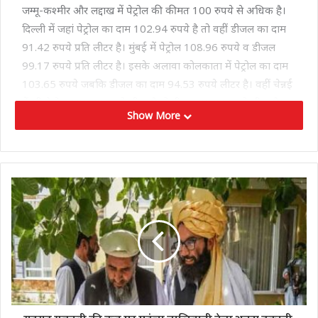
जम्मू-कश्मीर और लद्दाख में पेट्रोल की कीमत 100 रुपये से अधिक है।
दिल्ली में जहां पेट्रोल का दाम 102.94 रुपये है तो वहीं डीजल का दाम
91.42 रुपये प्रति लीटर है। मुंबई में पेट्रोल 108.96 रुपये व डीजल
99.17 रुपये प्रति लीटर है। इसके अलावा कोलकाता में पेट्रोल का दाम
103.65 रुपये जबकि डीजल का दाम 94.53 रुपये लीटर है। वहीं चेन्नई
में भी पेट्रोल 100.49 रुपये लीटर है तो डीजल 95.93 रुपये लीटर है।
Show More
बता दें कि इससे पहले भी सुब्रमण्यम स्वामी अपने ट्वीट से मोदी सरकार
के लिए परेशानी खड़ी करते रहे हैं। अक्सर अपने बयानों में वो सरकार की
नीतियों पर परामर्श देते रहते हैं। ऐसे में भाजपा के अन्य कार्यकर्ताओं,
नेताओं से सोशल मीडिया पर उनकी बहस भी होती रहती है।
Tags
petrol diesel price
SUBRAMANIYAN SWAMI