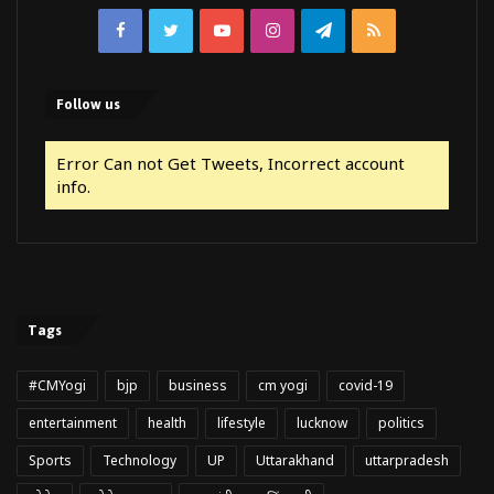
Facebook
Twitter
YouTube
Instagram
Telegram
RSS
Follow us
Error Can not Get Tweets, Incorrect account
info.
Tags
#CMYogi
bjp
business
cm yogi
covid-19
entertainment
health
lifestyle
lucknow
politics
Sports
Technology
UP
Uttarakhand
uttarpradesh