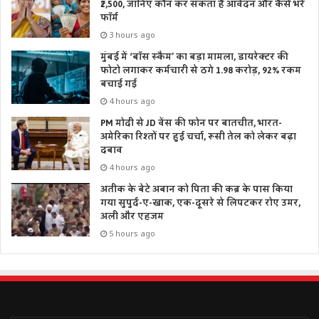
₹2,500, जानिए कौन कर सकता है आवेदन और कैसे भरें
फॉर्म
3 hours ago
मुंबई में ‘बॉस स्कैम’ का बड़ा मामला, डायरेक्टर की
फोटो लगाकर कर्मचारी से ठगे 1.98 करोड़, 92% रकम
बचाई गई
4 hours ago
PM मोदी से JD वेंस की फोन पर बातचीत, भारत-
अमेरिका रिश्तों पर हुई चर्चा, रूसी तेल को लेकर बढ़ा
दबाव
4 hours ago
अतीक के बेटे अबान को पिता की कब्र के पास किया
गया सुपुर्द-ए-खाक, एक-दूसरे से लिपटकर रोए उमर,
अली और एहजम
5 hours ago