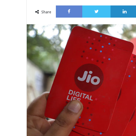
an
Facebook
Twitter
email
Share