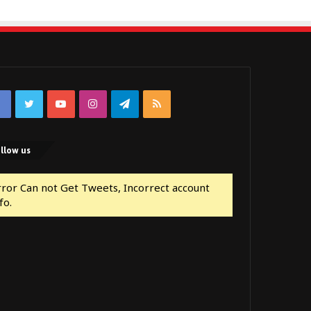
Facebook
Twitter
YouTube
Instagram
Telegram
RSS
llow us
rror Can not Get Tweets, Incorrect account
fo.