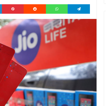
LinkedIn
Pinterest
Reddit
WhatsApp
Telegram