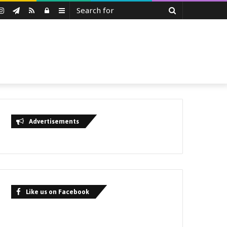
Search
uTube
Instagram
Telegram
RSS
Log
Sidebar
for
In
Advertisements
Like us on Facebook