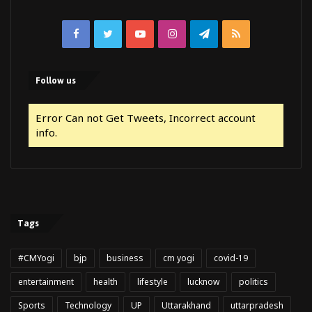
Facebook
Twitter
YouTube
Instagram
Telegram
RSS
Follow us
Error Can not Get Tweets, Incorrect account
info.
Tags
#CMYogi
bjp
business
cm yogi
covid-19
entertainment
health
lifestyle
lucknow
politics
Sports
Technology
UP
Uttarakhand
uttarpradesh