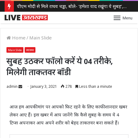
पीएम मोदी से मिले राघव चड्ढा, बोले- ‘हमेशा याद रखूंगा ये सुबह’, मुलाकात को लेकर बढ़ी सियासी चर्चा
Menu
Home
/
Main Slide
Main Slide
स्वास्थ्य
सुबह उठकर फॉलो करें ये 04 तरीके,
मिलेगी ताकतवर बॉडी
Send
admin
January 3, 2021
278
Less than a minute
an
email
आज हम आपकी मांग पर आपको फिट रहने के लिए काफी शानदार खबर
लेकर आए हैं। इस खबर में आप जानेंगे कि कैसे सुबह के समय ये 4
टिप्स अपनाकर आप अपने शरीर को बेहद ताकतवर बना सकते हैं।