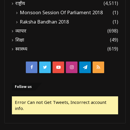
राष्ट्रीय
(4,511)
Monsoon Session Of Parliament 2018
(1)
Raksha Bandhan 2018
(1)
व्यापार
(698)
शिक्षा
(49)
स्वास्थ्य
(619)
Facebook
Twitter
YouTube
Instagram
Telegram
RSS
Follow us
Error Can not Get Tweets, Incorrect account
info.