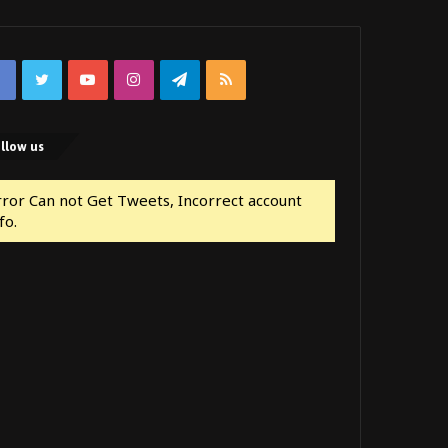
Facebook
Twitter
YouTube
Instagram
Telegram
RSS
llow us
rror Can not Get Tweets, Incorrect account
fo.