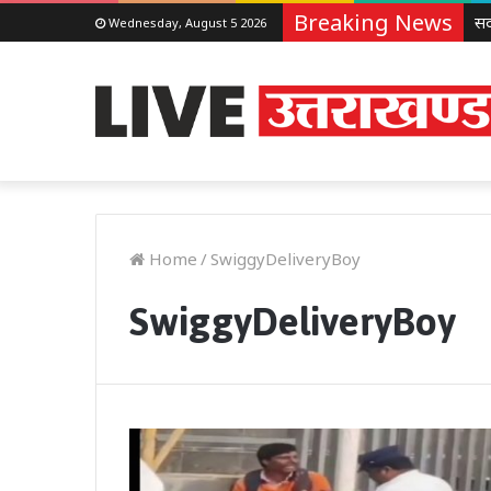
Breaking News
Wednesday, August 5 2026
Home
/
SwiggyDeliveryBoy
SwiggyDeliveryBoy