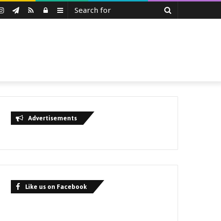
Search
uTube
Instagram
Telegram
RSS
Log
Sidebar
for
In
Advertisements
Like us on Facebook