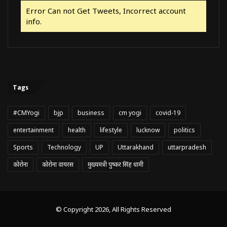
Error Can not Get Tweets, Incorrect account
info.
Tags
#CMYogi
bjp
business
cm yogi
covid-19
entertainment
health
lifestyle
lucknow
politics
Sports
Technology
UP
Uttarakhand
uttarpradesh
कोरोना
कोरोना वायरस
मुख्यमंत्री पुष्कर सिंह धामी
© Copyright 2026, All Rights Reserved