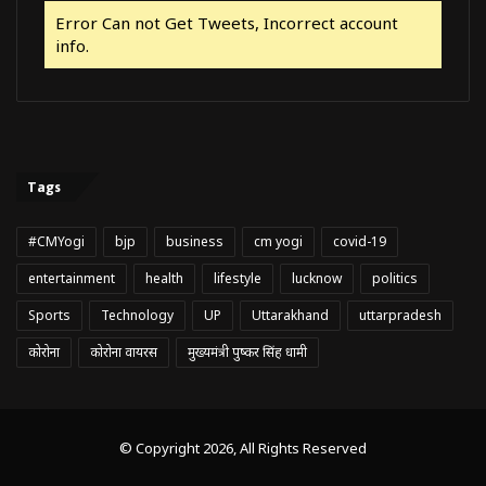
Error Can not Get Tweets, Incorrect account
info.
Tags
#CMYogi
bjp
business
cm yogi
covid-19
entertainment
health
lifestyle
lucknow
politics
Sports
Technology
UP
Uttarakhand
uttarpradesh
कोरोना
कोरोना वायरस
मुख्यमंत्री पुष्कर सिंह धामी
© Copyright 2026, All Rights Reserved