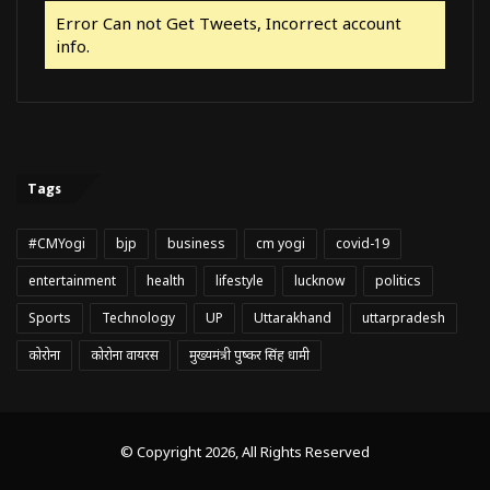
Error Can not Get Tweets, Incorrect account
info.
Tags
#CMYogi
bjp
business
cm yogi
covid-19
entertainment
health
lifestyle
lucknow
politics
Sports
Technology
UP
Uttarakhand
uttarpradesh
कोरोना
कोरोना वायरस
मुख्यमंत्री पुष्कर सिंह धामी
© Copyright 2026, All Rights Reserved