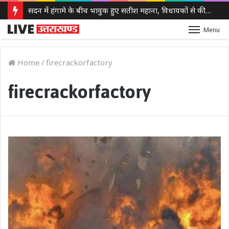
सदन में हंगामे के बीच भावुक हुए सतीश महाना, विधायकों से की मर्यादा बनाए रखने की अपील
Menu
Home
/
firecrackorfactory
firecrackorfactory