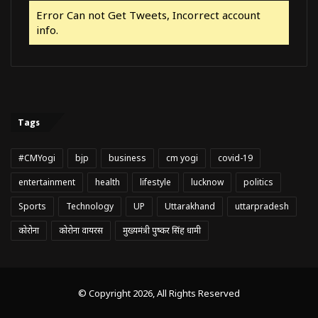
Error Can not Get Tweets, Incorrect account
info.
Tags
#CMYogi
bjp
business
cm yogi
covid-19
entertainment
health
lifestyle
lucknow
politics
Sports
Technology
UP
Uttarakhand
uttarpradesh
कोरोना
कोरोना वायरस
मुख्यमंत्री पुष्कर सिंह धामी
© Copyright 2026, All Rights Reserved