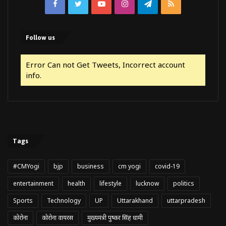
Facebook
Twitter
YouTube
Instagram
Telegram
RSS
Follow us
Error Can not Get Tweets, Incorrect account
info.
Tags
#CMYogi
bjp
business
cm yogi
covid-19
entertainment
health
lifestyle
lucknow
politics
Sports
Technology
UP
Uttarakhand
uttarpradesh
कोरोना
कोरोना वायरस
मुख्यमंत्री पुष्कर सिंह धामी