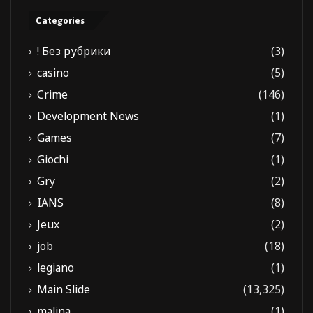
Categories
! Без рубрики
(3)
casino
(5)
Crime
(146)
Development News
(1)
Games
(7)
Giochi
(1)
Gry
(2)
IANS
(8)
Jeux
(2)
job
(18)
legiano
(1)
Main Slide
(13,325)
malina
(1)