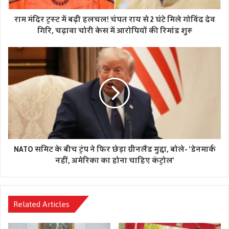
पूछताछ के लिए हिरासत में लिया गया था। फिलहाल पुलिस पूरे मामले
राम मंदिर ट्रस्ट में बढ़ी हलचल! चंपत राय से 2 घंटे मिले गोविंद देव
की जांच जारी होने की बात कह रही है। एनकाउंटर की परिस्थितियों की
गिरि, चढ़ावा चोरी केस में आरोपियों की रिमांड शुरू
भी नियमानुसार जांच की जाएगी।
NATO समिट के बीच ट्रंप ने फिर छेड़ा ग्रीनलैंड मुद्दा, बोले- 'डेनमार्क
नहीं, अमेरिका का होना चाहिए कंट्रोल'
Related Articles