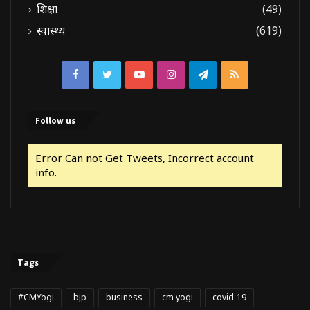
शिक्षा
(49)
स्वास्थ्य
(619)
Facebook
Twitter
YouTube
Instagram
Telegram
RSS
Follow us
Error Can not Get Tweets, Incorrect account
info.
Tags
#CMYogi
bjp
business
cm yogi
covid-19