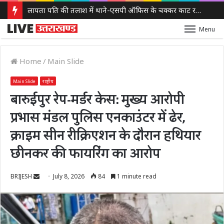
लापता पति की तलाश में थाने-एसपी ऑफिस के चक्कर काट रही नवविवाहिता, ससुराल वालों पर गंभीर आरोप
Menu
Home
/
Main Slide
Main Slide
राष्ट्रीय
बारुईपुर रेप-मर्डर केस: मुख्य आरोपी
प्रभास मंडल पुलिस एनकाउंटर में ढेर,
क्राइम सीन रीक्रिएशन के दौरान हथियार
छीनकर की फायरिंग का आरोप
Send
BRIJESH
July 8, 2026
84
1 minute read
an
email