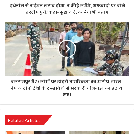
'इथेनॉल से न इंजन खराब होगा, न कीड़े लगेंगे', अफवाहों पर बोले
आत्मविश्वास भरे शॉट्स से भविष्य की झलक दिखा दी। वह विल जैक्स
हरदीप पुरी; कहा- सुझाव दें, कमियां भी बताएं
की गेंद पर बड़ा शॉट खेलने की कोशिश में स्टंप आउट हुए।
अब 7 जुलाई को नॉटिंघम में खेले जाने वाले इंग्लैंड के खिलाफ तीसरे
टी20 मुकाबले पर सभी की नजरें होंगी। क्रिकेट प्रशंसकों को उम्मीद है
कि वैभव सूर्यवंशी इस मैच में बड़ी पारी खेलकर अपनी प्रतिभा का
दमदार प्रदर्शन करेंगे।
बलरामपुर में 27 लोगों पर दोहरी नागरिकता का आरोप, भारत-
नेपाल दोनों देशों के दस्तावेजों से सरकारी योजनाओं का उठाया
लाभ
Related Articles