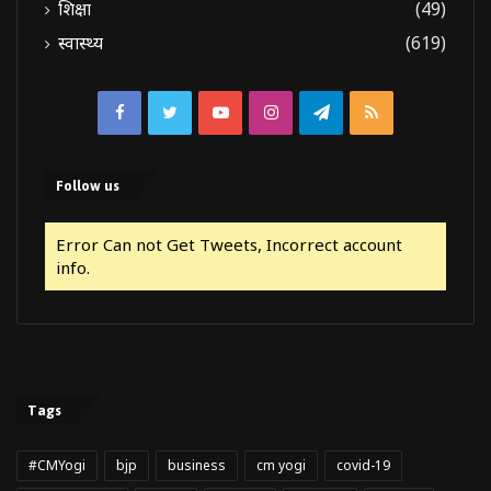
शिक्षा
(49)
स्वास्थ्य
(619)
Facebook
Twitter
YouTube
Instagram
Telegram
RSS
Follow us
Error Can not Get Tweets, Incorrect account
info.
Tags
#CMYogi
bjp
business
cm yogi
covid-19