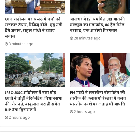
बिना टिकट ट्रेन यात्रा पर बढ़ा जुर्माना
छात्र आंदोलन पर संसद में चर्चा को
जालंधर में ISI समर्थित BKI आतंकी
1 जुलाई से रेलवे में बिना टिकट या गलत टिकट पर यात्रा करने पर
सरकार तैयार, रिजिजू बोले- गृह मंत्री
मॉड्यूल का भंडाफोड़, 86 हैंड ग्रेनेड
देंगे जवाब, राहुल गांधी ने उठाए
बरामद, एक आरोपी गिरफ्तार
न्यूनतम जुर्माना 250 रुपये से बढ़ाकर 500 रुपये कर दिया गया है। यह
सवाल
28 minutes ago
बदलाव जन विश्वास संशोधन अधिनियम, 2026 के तहत लागू किया
3 minutes ago
गया है। अधिकतम सजा पहले की तरह छह महीने की जेल, 1000 रुपये
तक जुर्माना या दोनों रहेगी।
क्रेडिट कार्ड नियमों में बदलाव
SBI Card ने चुनिंदा PhonePe SBI क्रेडिट कार्ड पर रिवॉर्ड
पॉइंट्स के नियमों में बदलाव किया है।
PM मोदी ने लवलीना बोरगोहेन की
JPSC-JSSC आंदोलन में बड़ा मोड़:
तारीफ की, ग्लासगो रेस्तरां में गलत
छात्रों ने तोड़ी बैरिकेडिंग, विधानसभा
HDFC Bank Regalia Gold Credit Card पर अब मुफ्त
भारतीय नक्शे पर जताई थी आपत्ति
की ओर बढ़े, बाबूलाल मरांडी समेत
घरेलू एयरपोर्ट लाउंज सुविधा पाने के लिए पिछली तिमाही में कम
BJP नेता हिरासत में
2 hours ago
से कम 60,000 रुपये खर्च करना अनिवार्य होगा।
2 hours ago
कार खरीदना होगा महंगा