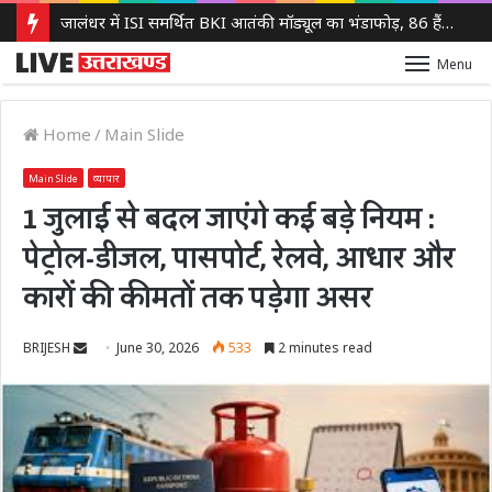
जालंधर में ISI समर्थित BKI आतंकी मॉड्यूल का भंडाफोड़, 86 हैंड ग्रेनेड बरामद, एक आरोपी गिरफ्तार
Menu
Home
/
Main Slide
Main Slide
व्यापार
1 जुलाई से बदल जाएंगे कई बड़े नियम :
पेट्रोल-डीजल, पासपोर्ट, रेलवे, आधार और
कारों की कीमतों तक पड़ेगा असर
Send
BRIJESH
June 30, 2026
533
2 minutes read
an
email