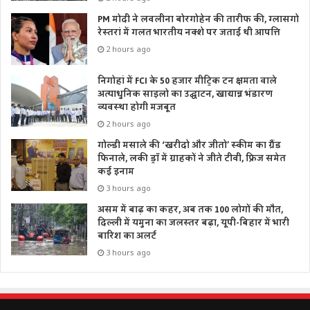
गैर-ऑडिट कारोबारियों के लिए 31 अगस्त।
PM मोदी ने लवलीना बोरगोहेन की तारीफ की, ग्लासगो
ऑडिट वाले मामलों के लिए 31 अक्टूबर निर्धारित है।
रेस्तरां में गलत भारतीय नक्शे पर जताई थी आपत्ति
2 hours ago
LPG और PNG उपभोक्ताओं के लिए क्या बदला?
निगोहां में FCI के 50 हजार मीट्रिक टन क्षमता वाले
एलपीजी और पीएनजी दोनों कनेक्शन रखने वाले उपभोक्ताओं को
अत्याधुनिक साइलो का उद्घाटन, खाद्यान्न भंडारण
सरकार ने 90 दिनों के भीतर पीएनजी अपनाने का विकल्प दिया था,
व्यवस्था होगी मजबूत
जिसकी समयसीमा 30 जून को समाप्त हो गई। हालांकि, 1 जुलाई से
2 hours ago
गैस सप्लाई तत्काल बंद करने का कोई आधिकारिक आदेश जारी नहीं
गोल्डी मसाले की ‘खरीदो और जीतो’ स्कीम का ग्रैंड
फिनाले, लकी ड्रॉ में ग्राहकों ने जीते टीवी, फ्रिज समेत
किया गया है। उपभोक्ताओं को समय रहते अपना कनेक्शन अपडेट
कई इनाम
कराने की सलाह दी गई है। 1 जुलाई से लागू हो रहे ये बदलाव सीधे आम
3 hours ago
लोगों की जेब और दैनिक जीवन को प्रभावित करेंगे। कुछ नियम राहत
असम में बाढ़ का कहर, अब तक 100 लोगों की मौत,
देने वाले हैं, जबकि कुछ के चलते खर्च बढ़ सकता है। इसलिए नए
दिल्ली में यमुना का जलस्तर बढ़ा, यूपी-बिहार में भारी
नियमों की जानकारी रखना और जरूरी काम समय पर निपटाना बेहतर
बारिश का अलर्ट
रहेगा।
3 hours ago