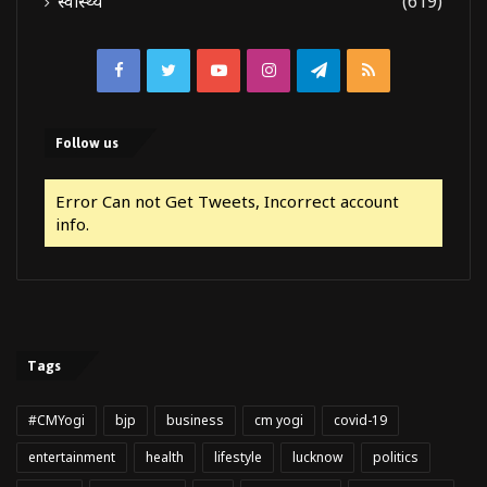
स्वास्थ्य
(619)
Facebook
Twitter
YouTube
Instagram
Telegram
RSS
Follow us
Error Can not Get Tweets, Incorrect account
info.
Tags
#CMYogi
bjp
business
cm yogi
covid-19
entertainment
health
lifestyle
lucknow
politics