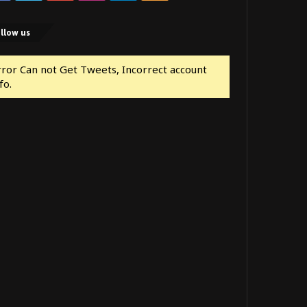
llow us
rror Can not Get Tweets, Incorrect account
fo.