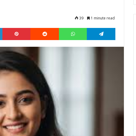
39
1 minute read
LinkedIn
Pinterest
Reddit
WhatsApp
Telegram