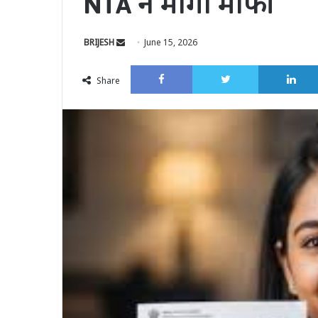
NTA ने मांगी माफी
Send
BRIJESH
June 15, 2026
an
Facebook
Twitter
email
Share