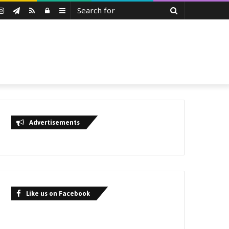
Search
uTube
Instagram
Telegram
RSS
Log
Sidebar
for
In
Advertisements
Like us on Facebook