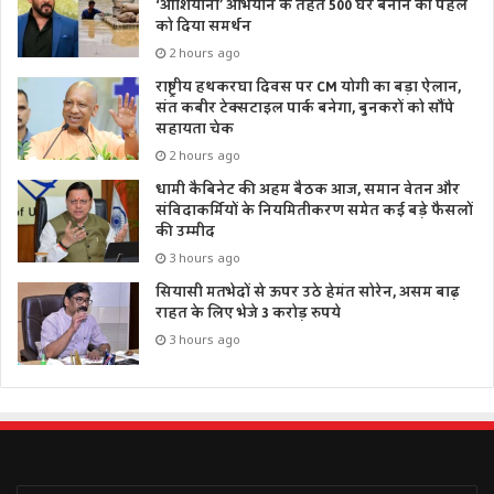
‘आशियाना’ अभियान के तहत 500 घर बनाने की पहल
को दिया समर्थन
2 hours ago
राष्ट्रीय हथकरघा दिवस पर CM योगी का बड़ा ऐलान,
संत कबीर टेक्सटाइल पार्क बनेगा, बुनकरों को सौंपे
सहायता चेक
2 hours ago
धामी कैबिनेट की अहम बैठक आज, समान वेतन और
संविदाकर्मियों के नियमितीकरण समेत कई बड़े फैसलों
की उम्मीद
3 hours ago
सियासी मतभेदों से ऊपर उठे हेमंत सोरेन, असम बाढ़
राहत के लिए भेजे 3 करोड़ रुपये
3 hours ago