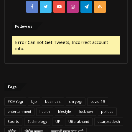
Facebook
Twitter
YouTube
Instagram
Telegram
RSS
Follow us
Error Can not Get Tweets, Incorrect account
info.
Tags
#CMYogi
bjp
business
cm yogi
covid-19
entertainment
health
lifestyle
lucknow
politics
Sports
Technology
UP
Uttarakhand
uttarpradesh
कोरोना
कोरोना वायरस
मुख्यमंत्री पुष्कर सिंह धामी