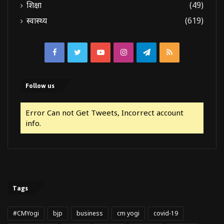
शिक्षा
(49)
स्वास्थ्य
(619)
Facebook
Twitter
YouTube
Instagram
Telegram
RSS
Follow us
Error Can not Get Tweets, Incorrect account
info.
Tags
#CMYogi
bjp
business
cm yogi
covid-19