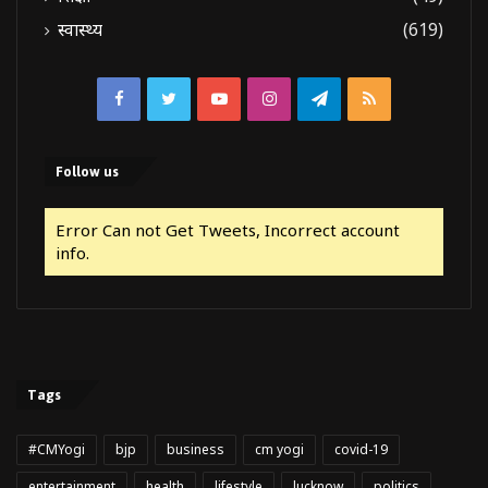
स्वास्थ्य
(619)
Facebook
Twitter
YouTube
Instagram
Telegram
RSS
Follow us
Error Can not Get Tweets, Incorrect account
info.
Tags
#CMYogi
bjp
business
cm yogi
covid-19
entertainment
health
lifestyle
lucknow
politics