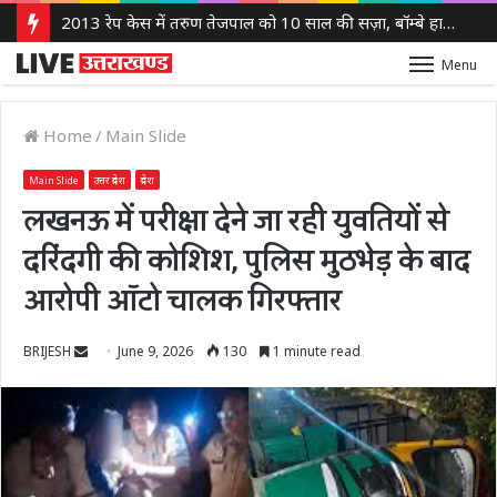
2013 रेप केस में तरुण तेजपाल को 10 साल की सज़ा, बॉम्बे हाई कोर्ट ने लगाया 10 लाख रुपये का जुर्माना
Menu
Home
/
Main Slide
Main Slide
उत्तर प्रदेश
प्रदेश
लखनऊ में परीक्षा देने जा रही युवतियों से
दरिंदगी की कोशिश, पुलिस मुठभेड़ के बाद
आरोपी ऑटो चालक गिरफ्तार
Send
BRIJESH
June 9, 2026
130
1 minute read
an
email