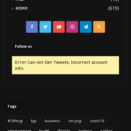
स्वास्थ्य
(619)
Facebook
Twitter
YouTube
Instagram
Telegram
RSS
Follow us
Error Can not Get Tweets, Incorrect account
info.
Tags
#CMYogi
bjp
business
cm yogi
covid-19
entertainment
health
lifestyle
lucknow
politics