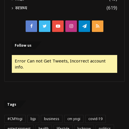
स्वास्थ्य
(619)
Facebook
Twitter
YouTube
Instagram
Telegram
RSS
Follow us
Error Can not Get Tweets, Incorrect account
info.
Tags
#CMYogi
bjp
business
cm yogi
covid-19
entertainment
health
lifestyle
lucknow
politics