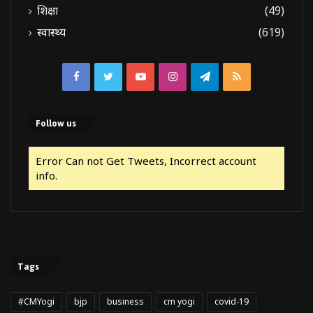
शिक्षा
(49)
स्वास्थ्य
(619)
Facebook
Twitter
YouTube
Instagram
Telegram
RSS
Follow us
Error Can not Get Tweets, Incorrect account
info.
Tags
#CMYogi
bjp
business
cm yogi
covid-19