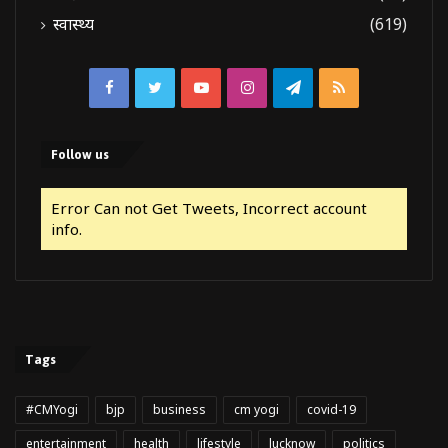
स्वास्थ्य
(619)
Facebook
Twitter
YouTube
Instagram
Telegram
RSS
Follow us
Error Can not Get Tweets, Incorrect account
info.
Tags
#CMYogi
bjp
business
cm yogi
covid-19
entertainment
health
lifestyle
lucknow
politics