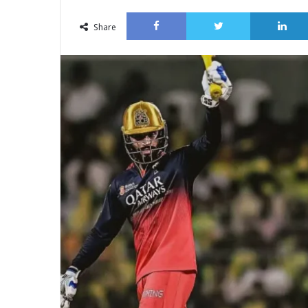
an
Facebook
Twitter
email
Share