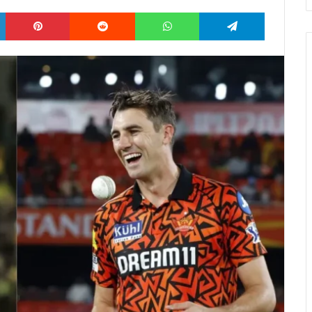
LinkedIn
Pinterest
Reddit
WhatsApp
Telegram