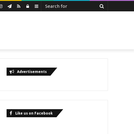
Search
uTube
Instagram
Telegram
RSS
Log
Sidebar
for
In
Advertisements
Like us on Facebook