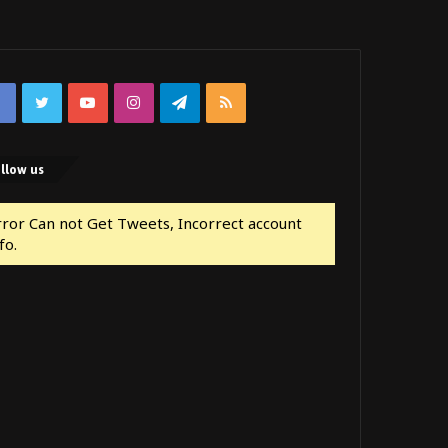
Facebook
Twitter
YouTube
Instagram
Telegram
RSS
llow us
rror Can not Get Tweets, Incorrect account
fo.