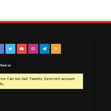
Facebook
Twitter
YouTube
Instagram
Telegram
RSS
llow us
rror Can not Get Tweets, Incorrect account
fo.