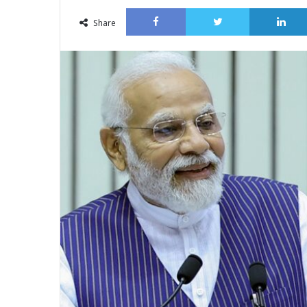
an
Facebook
Twitter
email
Share