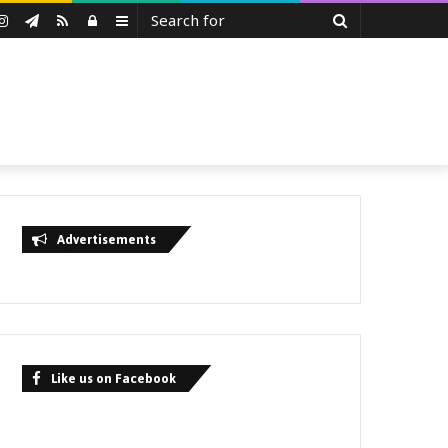
Search
uTube
Instagram
Telegram
RSS
Log
Sidebar
for
In
Advertisements
Like us on Facebook