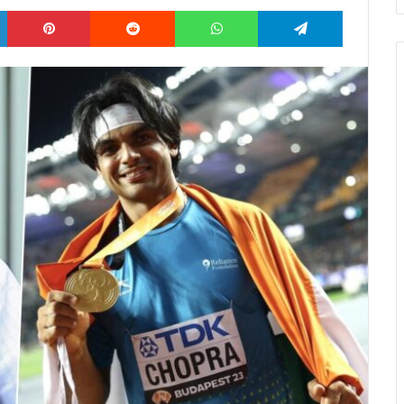
LinkedIn
Pinterest
Reddit
WhatsApp
Telegram