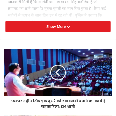
जानकारी मिली है कि आरोपी का नाम ऋषभ सिंह भदौरिया है जो
प्रतापगढ़ का रहने वाला है। मृतक युवती का नाम रिया गुप्ता है। रिया कई
महीनों से ऋषभ के साथ लिव इन में रह रही थी। पुलिस ने बताया कि
ऋषभ ने रिया के सिर और सीने में गोली मारी है।
Show More
लखनऊ दक्षिणी के डीसीपी विनीत जयसवाल ने बताया कि 17 अगस्त
की रात को सुशांत गोल्फ सिटी पुलिस को सूचना मिली कि पैराडाइज
क्रिस्टल अपार्टमेंट में रहने वाली एक महिला की उसके लिव-इन पार्टनर ने
गोली मारकर हत्या कर दी है। खबर मिलते ही पुलिस घटना स्थल पर
पहुंची और फोरेंसिक टीम को भी बुलाया गया। पुलिस ने महिला के शव
को पोस्टमार्टम के लिए भेज दिया है और आरोपी को गिरफ्तार कर लिया
है।
उपकार नहीं बल्कि एक दूसरे को स्वावलंबी बनाने का कार्य है
सहकारिता: CM धामी