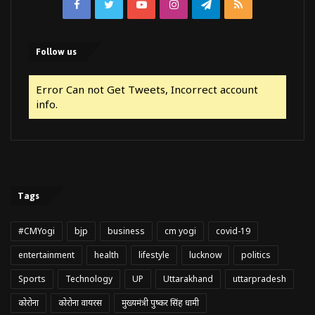
Facebook
Twitter
YouTube
Instagram
Telegram
RSS
Follow us
Error Can not Get Tweets, Incorrect account
info.
Tags
#CMYogi
bjp
business
cm yogi
covid-19
entertainment
health
lifestyle
lucknow
politics
Sports
Technology
UP
Uttarakhand
uttarpradesh
कोरोना
कोरोना वायरस
मुख्यमंत्री पुष्कर सिंह धामी