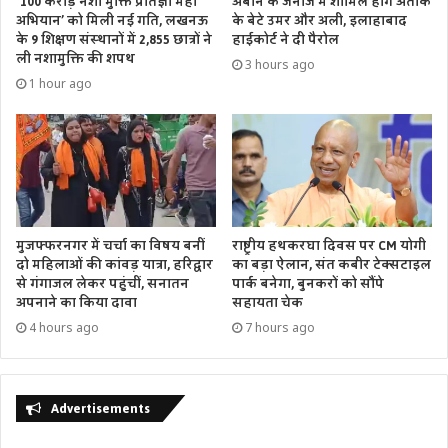
‘100 करोड़ नशा मुक्ति प्रतिज्ञा महा
अबान के जनाजे में शामिल होंगे अतीक
अभियान’ को मिली नई गति, लखनऊ
के बेटे उमर और अली, इलाहाबाद
के 9 शिक्षण संस्थानों में 2,855 छात्रों ने
हाईकोर्ट ने दी पैरोल
ली नशामुक्ति की शपथ
3 hours ago
1 hour ago
मुजफ्फरनगर में चर्चा का विषय बनीं
राष्ट्रीय हथकरघा दिवस पर CM योगी
दो महिलाओं की कांवड़ यात्रा, हरिद्वार
का बड़ा ऐलान, संत कबीर टेक्सटाइल
से गंगाजल लेकर पहुंचीं, सनातन
पार्क बनेगा, बुनकरों को सौंपे
अपनाने का किया दावा
सहायता चेक
4 hours ago
7 hours ago
Advertisements