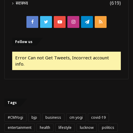
स्वास्थ्य
(619)
Facebook
Twitter
YouTube
Instagram
Telegram
RSS
Follow us
Error Can not Get Tweets, Incorrect account
info.
Tags
#CMYogi
bjp
business
cm yogi
covid-19
entertainment
health
lifestyle
lucknow
politics