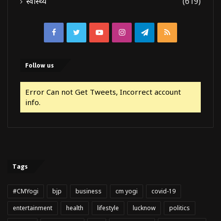
स्वास्थ्य
(619)
Facebook
Twitter
YouTube
Instagram
Telegram
RSS
Follow us
Error Can not Get Tweets, Incorrect account
info.
Tags
#CMYogi
bjp
business
cm yogi
covid-19
entertainment
health
lifestyle
lucknow
politics