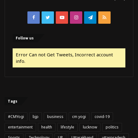
Facebook
Twitter
YouTube
Instagram
Telegram
RSS
Follow us
Error Can not Get Tweets, Incorrect account
info.
Tags
#CMYogi
bjp
business
cm yogi
covid-19
entertainment
health
lifestyle
lucknow
politics
Sports
Technology
UP
Uttarakhand
uttarpradesh