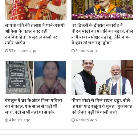
हुआ था।
Tags
Rahul Gandhi
Threatening to blow up Rahul Gandhi
लापता पति की तलाश में थाने-एसपी
IIT दिल्ली के दीक्षांत समारोह में
Threatening to Rahul Gandhi
ऑफिस के चक्कर काट रही
पीएम मोदी का मजाकिया अंदाज, बोले
नवविवाहिता, ससुराल वालों पर
– ‘मैं बाबा बागेश्वर नहीं हूं, लेकिन मन
गंभीर आरोप
में कुछ तो चल रहा होगा’
53 minutes ago
3 hours ago
बेंगलुरु में घर के अंदर मिला महिला
पीएम मोदी से मिले राघव चड्ढा, बोले-
का कंकाल, एक साल से पड़ी थी
‘हमेशा याद रखूंगा ये सुबह’, मुलाकात
लाश, बेटी से भी नहीं था संपर्क
को लेकर बढ़ी सियासी चर्चा
4 hours ago
4 hours ago