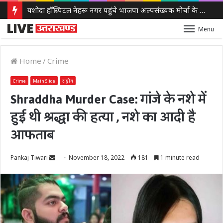
यशोदा हॉस्पिटल नेहरू नगर पहुंचे भाजपा अल्पसंख्यक मोर्चा के राष्ट्रीय अध्यक्ष जमाल सिद्दीकी, चेयरमैन डॉ. दिनेश अरोड़ा एवं एमडी डॉ. रजत अरोड़ा से की मुलाकात
Menu
Home
/
Crime
Crime
Main Slide
राष्ट्रीय
Shraddha Murder Case: गांजे के नशे में
हुई थी श्रद्धा की हत्या , नशे का आदी है
आफताब
Send
Pankaj Tiwari
November 18, 2022
181
1 minute read
an
email