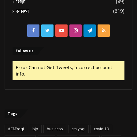
शिक्षा
(49)
स्वास्थ्य
(619)
Facebook
Twitter
YouTube
Instagram
Telegram
RSS
Follow us
Error Can not Get Tweets, Incorrect account
info.
Tags
#CMYogi
bjp
business
cm yogi
covid-19