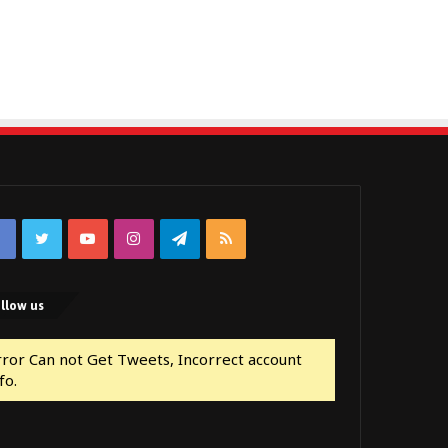
Facebook
Twitter
YouTube
Instagram
Telegram
RSS
llow us
rror Can not Get Tweets, Incorrect account
fo.