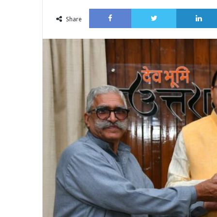
an
Facebook
Twitter
email
Share