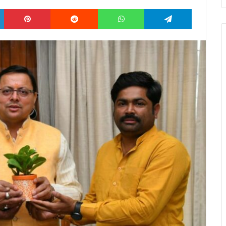
LinkedIn
Pinterest
Reddit
WhatsApp
Telegram