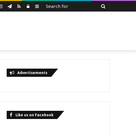
Search
uTube
Instagram
Telegram
RSS
Log
Sidebar
for
In
Advertisements
Like us on Facebook