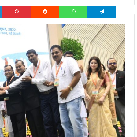
LinkedIn
Pinterest
Reddit
WhatsApp
Telegram