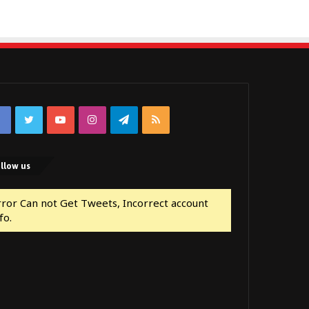
Facebook
Twitter
YouTube
Instagram
Telegram
RSS
llow us
rror Can not Get Tweets, Incorrect account
fo.