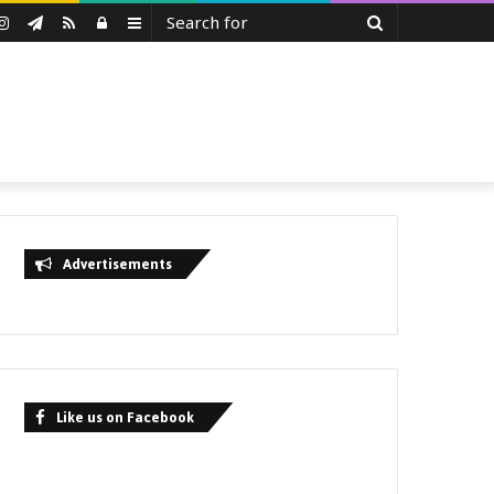
Search
uTube
Instagram
Telegram
RSS
Log
Sidebar
for
In
Advertisements
Like us on Facebook