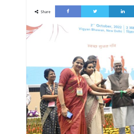
an
Facebook
Twitter
email
Share