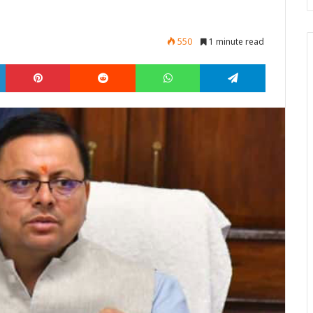
550
1 minute read
LinkedIn
Pinterest
Reddit
WhatsApp
Telegram