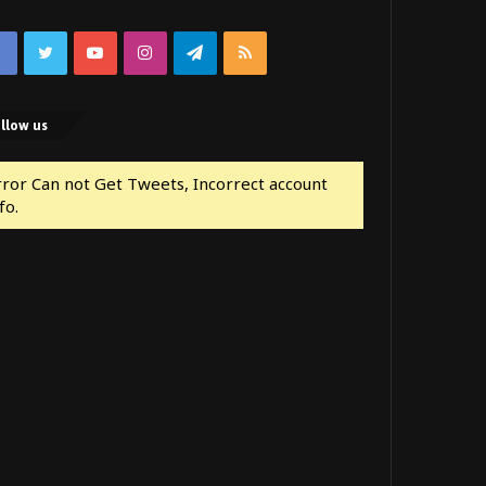
Facebook
Twitter
YouTube
Instagram
Telegram
RSS
llow us
rror Can not Get Tweets, Incorrect account
fo.