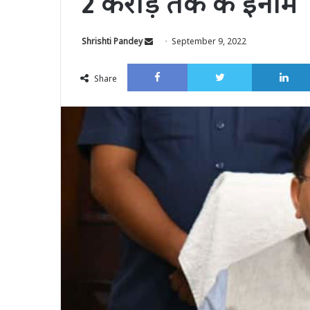
2 करोड़ तक के इनाम
Send
Shrishti Pandey
September 9, 2022
an
Facebook
Twitter
email
Share