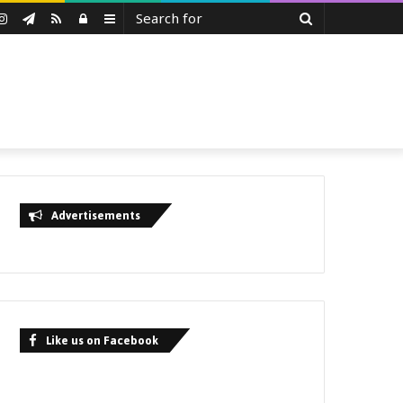
Search
uTube
Instagram
Telegram
RSS
Log
Sidebar
for
In
Advertisements
Like us on Facebook