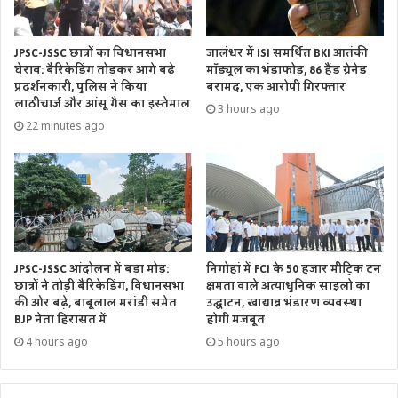
JPSC-JSSC छात्रों का विधानसभा
जालंधर में ISI समर्थित BKI आतंकी
घेराव: बैरिकेडिंग तोड़कर आगे बढ़े
मॉड्यूल का भंडाफोड़, 86 हैंड ग्रेनेड
प्रदर्शनकारी, पुलिस ने किया
बरामद, एक आरोपी गिरफ्तार
लाठीचार्ज और आंसू गैस का इस्तेमाल
3 hours ago
22 minutes ago
JPSC-JSSC आंदोलन में बड़ा मोड़:
निगोहां में FCI के 50 हजार मीट्रिक टन
छात्रों ने तोड़ी बैरिकेडिंग, विधानसभा
क्षमता वाले अत्याधुनिक साइलो का
की ओर बढ़े, बाबूलाल मरांडी समेत
उद्घाटन, खाद्यान्न भंडारण व्यवस्था
BJP नेता हिरासत में
होगी मजबूत
4 hours ago
5 hours ago