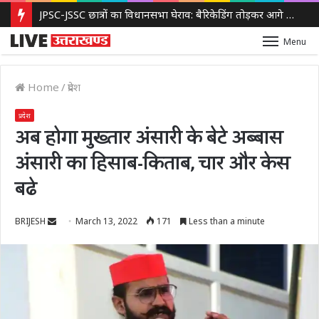
JPSC-JSSC छात्रों का विधानसभा घेराव: बैरिकेडिंग तोड़कर आगे बढ़े प्रदर्शनकारी, पुलिस ने किया लाठीचार्ज और आंसू गैस का इस्तेमाल
Menu
Home
/
प्रदेश
प्रदेश
अब होगा मुख्तार अंसारी के बेटे अब्बास
अंसारी का हिसाब-किताब, चार और केस
बढे
Send
BRIJESH
March 13, 2022
171
Less than a minute
an
email