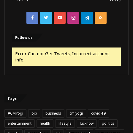
Facebook
Twitter
YouTube
Instagram
Telegram
RSS
Follow us
Error Can not Get Tweets, Incorrect account
info.
Tags
#CMYogi
bjp
business
cm yogi
covid-19
entertainment
health
lifestyle
lucknow
politics