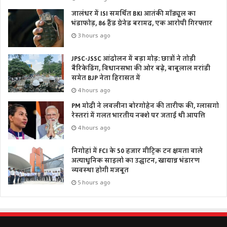
जालंधर में ISI समर्थित BKI आतंकी मॉड्यूल का
भंडाफोड़, 86 हैंड ग्रेनेड बरामद, एक आरोपी गिरफ्तार
3 hours ago
JPSC-JSSC आंदोलन में बड़ा मोड़: छात्रों ने तोड़ी
बैरिकेडिंग, विधानसभा की ओर बढ़े, बाबूलाल मरांडी
समेत BJP नेता हिरासत में
4 hours ago
PM मोदी ने लवलीना बोरगोहेन की तारीफ की, ग्लासगो
रेस्तरां में गलत भारतीय नक्शे पर जताई थी आपत्ति
4 hours ago
निगोहां में FCI के 50 हजार मीट्रिक टन क्षमता वाले
अत्याधुनिक साइलो का उद्घाटन, खाद्यान्न भंडारण
व्यवस्था होगी मजबूत
5 hours ago