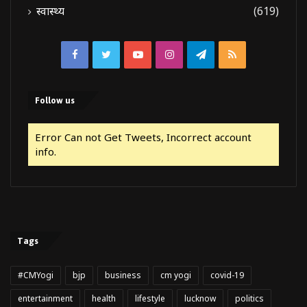
स्वास्थ्य
(619)
Facebook
Twitter
YouTube
Instagram
Telegram
RSS
Follow us
Error Can not Get Tweets, Incorrect account
info.
Tags
#CMYogi
bjp
business
cm yogi
covid-19
entertainment
health
lifestyle
lucknow
politics