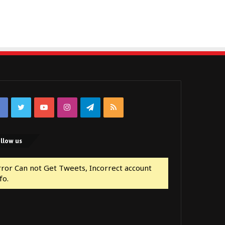
Facebook
Twitter
YouTube
Instagram
Telegram
RSS
llow us
rror Can not Get Tweets, Incorrect account
fo.