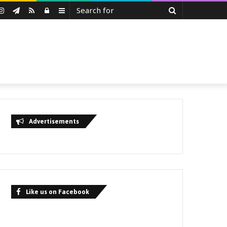
Search
uTube
Instagram
Telegram
RSS
Log
Sidebar
for
In
Advertisements
Like us on Facebook