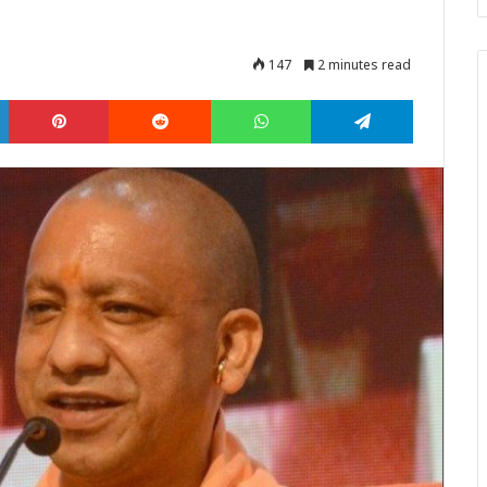
147
2 minutes read
LinkedIn
Pinterest
Reddit
WhatsApp
Telegram