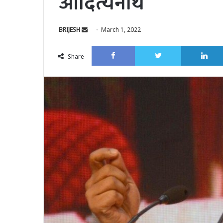
आदित्यनाथ
Send
BRIJESH
March 1, 2022
an
Facebook
Twitter
email
Share