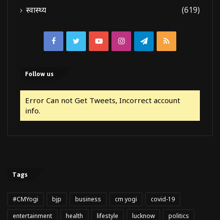
स्वास्थ्य
(619)
Facebook
Twitter
YouTube
Instagram
Telegram
RSS
Follow us
Error Can not Get Tweets, Incorrect account
info.
Tags
#CMYogi
bjp
business
cm yogi
covid-19
entertainment
health
lifestyle
lucknow
politics