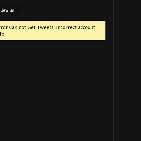
llow us
rror Can not Get Tweets, Incorrect account
fo.