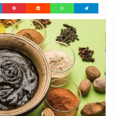
LinkedIn
Pinterest
Reddit
WhatsApp
Telegram