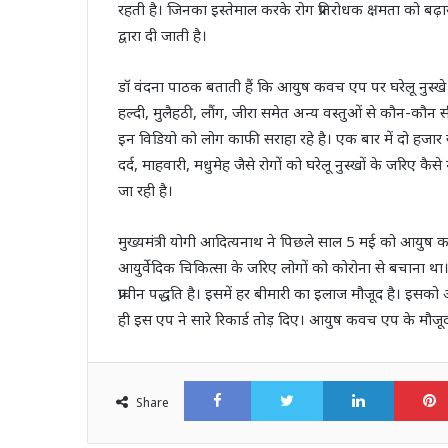
रहती है। जिनका इस्‍तेमाल करके रोग प्रतिरोधक क्षमता को बढ़
द्वारा दी जाती है।
डॉ वंदना पाठक बताती हैं कि आयुष कवच एप पर घरेलू नुस्‍खे
हल्‍दी, मुलैहठी, लौंग, जीरा समेत अन्‍य वस्‍तुओं से कौन-
इन विडियो को लोग काफी सराहा रहे है। एक बार में दो हजार
दर्द, माहवारी, मधुमेह जैसे रोगों को घरेलू नुस्‍खों के जर
जा रही है।
मुख्‍यमंत्री योगी आदित्‍यनाथ ने पिछले साल 5 मई को आयु
आयुर्वेदिक चिकित्‍सा के जरिए लोगों को कोरोना से बचाना था। व
प्राचीन पद्धति है। इसमें हर बीमारी का इलाज मौजूद है। इ
ही इस एप ने सारे रिकार्ड तोड़ दिए। आयुष कवच एप के मौजूद
Facebook
Twitter
LinkedI
Share