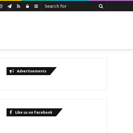
Search
uTube
Instagram
Telegram
RSS
Log
Sidebar
for
In
Advertisements
Like us on Facebook