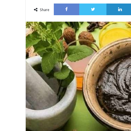
an
Facebook
Twitter
email
Share