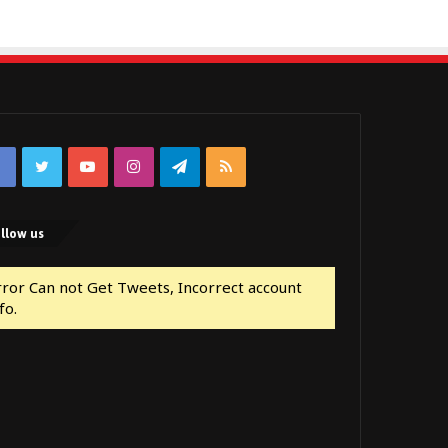
Facebook
Twitter
YouTube
Instagram
Telegram
RSS
llow us
rror Can not Get Tweets, Incorrect account
fo.