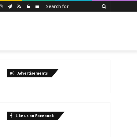
Search
uTube
Instagram
Telegram
RSS
Log
Sidebar
for
In
Advertisements
Like us on Facebook