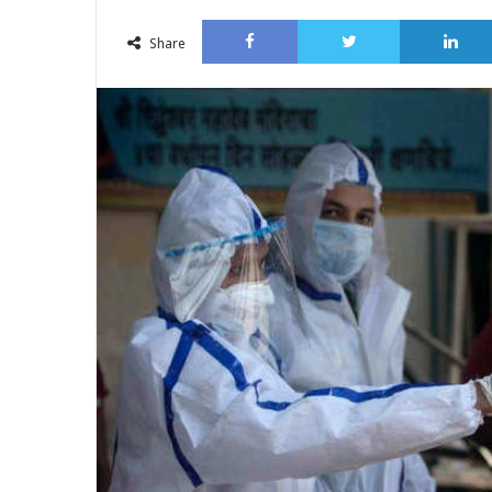
an
Facebook
Twitter
email
Share