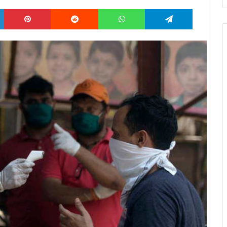
LinkedIn
Pinterest
Reddit
WhatsApp
Telegram