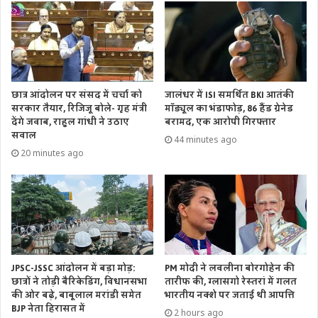
छात्र आंदोलन पर संसद में चर्चा को
जालंधर में ISI समर्थित BKI आतंकी
सरकार तैयार, रिजिजू बोले- गृह मंत्री
मॉड्यूल का भंडाफोड़, 86 हैंड ग्रेनेड
देंगे जवाब, राहुल गांधी ने उठाए
बरामद, एक आरोपी गिरफ्तार
सवाल
44 minutes ago
20 minutes ago
PM मोदी ने लवलीना बोरगोहेन की
JPSC-JSSC आंदोलन में बड़ा मोड़:
तारीफ की, ग्लासगो रेस्तरां में गलत
छात्रों ने तोड़ी बैरिकेडिंग, विधानसभा
भारतीय नक्शे पर जताई थी आपत्ति
की ओर बढ़े, बाबूलाल मरांडी समेत
BJP नेता हिरासत में
2 hours ago