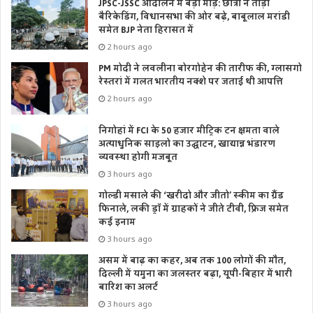
JPSC-JSSC आंदोलन में बड़ा मोड़: छात्रों ने तोड़ी
बैरिकेडिंग, विधानसभा की ओर बढ़े, बाबूलाल मरांडी
समेत BJP नेता हिरासत में
2 hours ago
PM मोदी ने लवलीना बोरगोहेन की तारीफ की, ग्लासगो
रेस्तरां में गलत भारतीय नक्शे पर जताई थी आपत्ति
2 hours ago
निगोहां में FCI के 50 हजार मीट्रिक टन क्षमता वाले
अत्याधुनिक साइलो का उद्घाटन, खाद्यान्न भंडारण
व्यवस्था होगी मजबूत
3 hours ago
गोल्डी मसाले की ‘खरीदो और जीतो’ स्कीम का ग्रैंड
फिनाले, लकी ड्रॉ में ग्राहकों ने जीते टीवी, फ्रिज समेत
कई इनाम
3 hours ago
असम में बाढ़ का कहर, अब तक 100 लोगों की मौत,
दिल्ली में यमुना का जलस्तर बढ़ा, यूपी-बिहार में भारी
बारिश का अलर्ट
3 hours ago