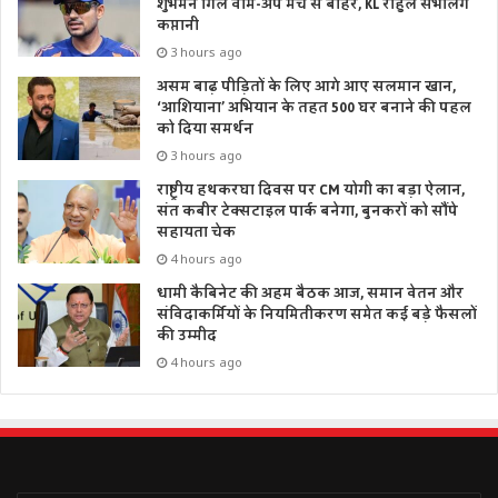
शुभमन गिल वॉर्म-अप मैच से बाहर, KL राहुल संभालेंगे
कप्तानी
3 hours ago
असम बाढ़ पीड़ितों के लिए आगे आए सलमान खान,
‘आशियाना’ अभियान के तहत 500 घर बनाने की पहल
को दिया समर्थन
3 hours ago
राष्ट्रीय हथकरघा दिवस पर CM योगी का बड़ा ऐलान,
संत कबीर टेक्सटाइल पार्क बनेगा, बुनकरों को सौंपे
सहायता चेक
4 hours ago
धामी कैबिनेट की अहम बैठक आज, समान वेतन और
संविदाकर्मियों के नियमितीकरण समेत कई बड़े फैसलों
की उम्मीद
4 hours ago