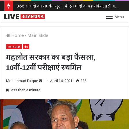
‘366 सांसदों का समर्थन जुटा’, पीएम मोदी के बड़े संकेत, इसी महीने आ सकता है परिसीमन और महिला आरक्षण पर विशेष सत्र
Menu
Home
/
Main Slide
Main Slide
प्रदेश
गहलोत सरकार का बड़ा फैसला,
10वीं-12वीं परीक्षाएं स्थगित
Send
Mohammad Faique
April 14, 2021
228
an
Less than a minute
email