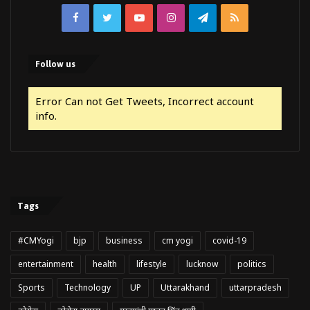
Facebook
Twitter
YouTube
Instagram
Telegram
RSS
Follow us
Error Can not Get Tweets, Incorrect account
info.
Tags
#CMYogi
bjp
business
cm yogi
covid-19
entertainment
health
lifestyle
lucknow
politics
Sports
Technology
UP
Uttarakhand
uttarpradesh