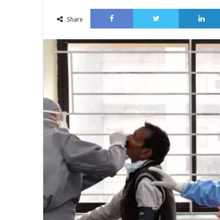
an
Facebook
Twitter
email
Share