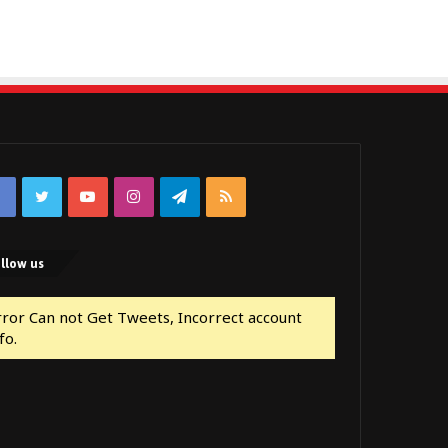
Facebook
Twitter
YouTube
Instagram
Telegram
RSS
llow us
rror Can not Get Tweets, Incorrect account
fo.