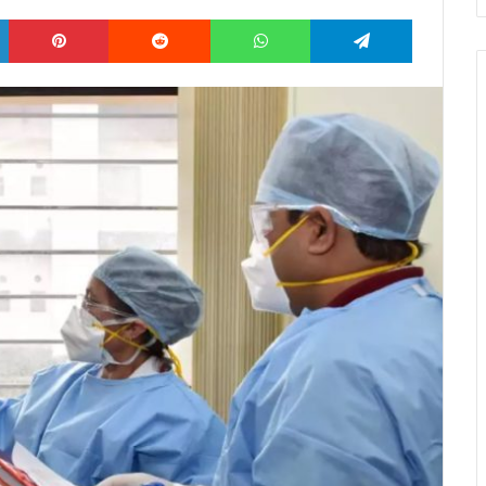
LinkedIn
Pinterest
Reddit
WhatsApp
Telegram