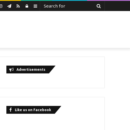
Search
uTube
Instagram
Telegram
RSS
Log
Sidebar
for
In
Advertisements
Like us on Facebook