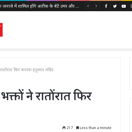
अबान के जनाजे में शामिल होंगे अतीक के बेटे उमर और अली, इलाहाबाद हाईकोर्ट ने दी पैरोल
Facebook
Twitter
Yo
े रातोंरात फिर बनाया हनुमान मंदिर
भक्तों ने रातोंरात फिर
217
Less than a minute