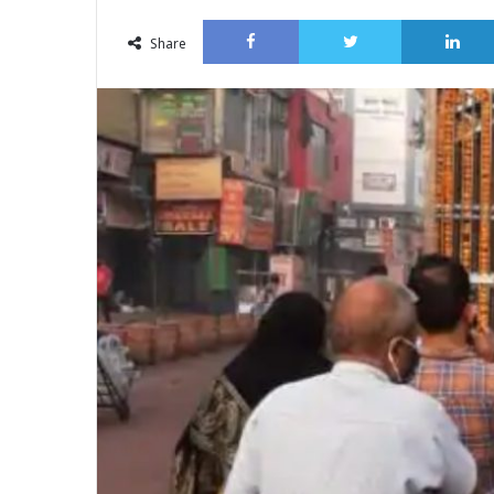
an
Facebook
Twitter
email
Share