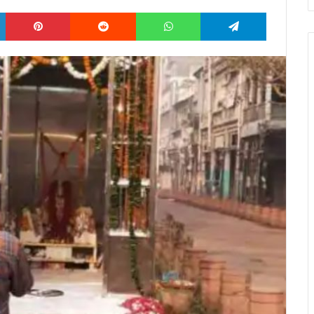
LinkedIn
Pinterest
Reddit
WhatsApp
Telegram