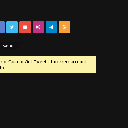
Facebook
Twitter
YouTube
Instagram
Telegram
RSS
llow us
rror Can not Get Tweets, Incorrect account
fo.