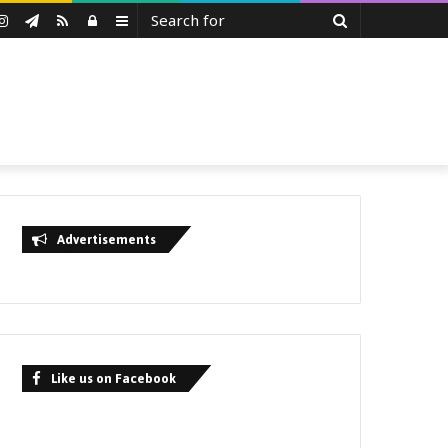
Search
uTube
Instagram
Telegram
RSS
Log
Sidebar
for
In
Advertisements
Like us on Facebook