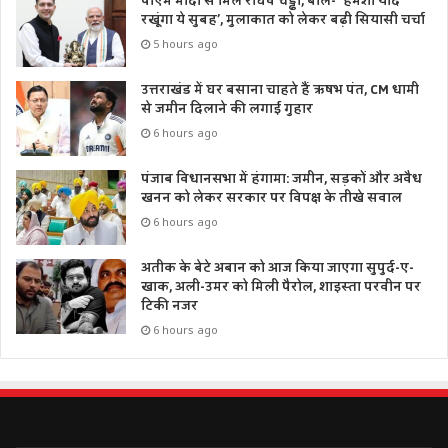
पीएम मोदी से मिले राघव चड्ढा, बोले- ‘हमेशा याद
रखूंगा ये सुबह’, मुलाकात को लेकर बढ़ी सियासी चर्चा
5 hours ago
उत्तराखंड में घर बसाना चाहते हैं ऋषभ पंत, CM धामी
से जमीन दिलाने की लगाई गुहार
6 hours ago
पंजाब विधानसभा में हंगामा: जमीन, सड़कों और अवैध
खनन को लेकर सरकार पर विपक्ष के तीखे सवाल
6 hours ago
अतीक के बेटे अबान को आज किया जाएगा सुपुर्द-ए-
खाक, अली-उमर को मिली पैरोल, शाइस्ता परवीन पर
टिकी नजर
6 hours ago