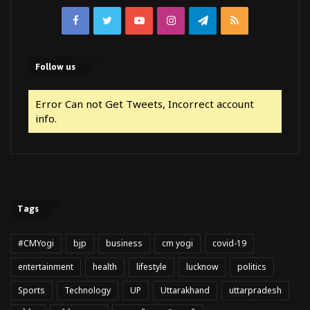
Facebook
Twitter
YouTube
Instagram
Telegram
RSS
Follow us
Error Can not Get Tweets, Incorrect account
info.
Tags
#CMYogi
bjp
business
cm yogi
covid-19
entertainment
health
lifestyle
lucknow
politics
Sports
Technology
UP
Uttarakhand
uttarpradesh