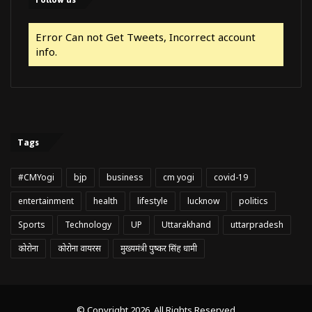
Error Can not Get Tweets, Incorrect account
info.
Tags
#CMYogi
bjp
business
cm yogi
covid-19
entertainment
health
lifestyle
lucknow
politics
Sports
Technology
UP
Uttarakhand
uttarpradesh
कोरोना
कोरोना वायरस
मुख्यमंत्री पुष्कर सिंह धामी
© Copyright 2026, All Rights Reserved