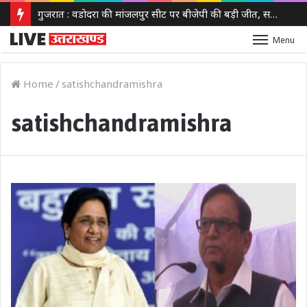
गुजरात : वडोदरा की मांजलपुर सीट पर बीजेपी की बड़ी जीत, सतीश पटेल ने 30,630 वोटों से कांग्रेस को हराया
Menu
Home
/
satishchandramishra
satishchandramishra