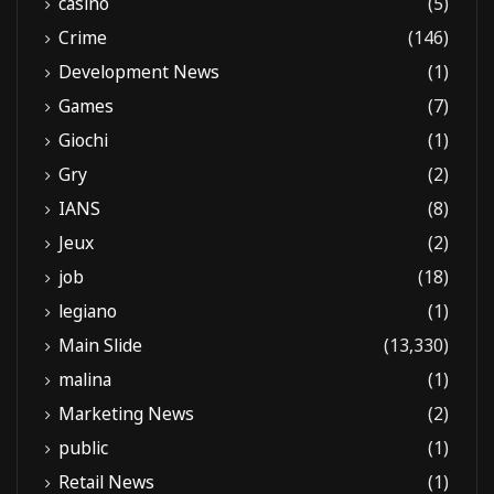
casino
(5)
Crime
(146)
Development News
(1)
Games
(7)
Giochi
(1)
Gry
(2)
IANS
(8)
Jeux
(2)
job
(18)
legiano
(1)
Main Slide
(13,330)
malina
(1)
Marketing News
(2)
public
(1)
Retail News
(1)