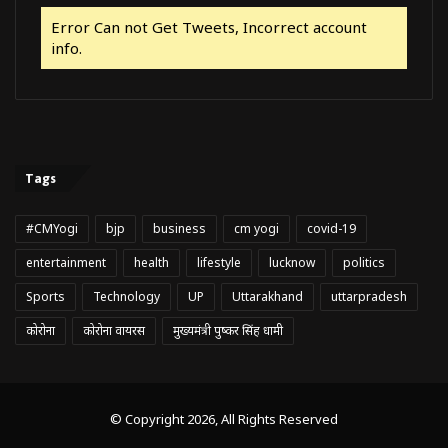
Error Can not Get Tweets, Incorrect account
info.
Tags
#CMYogi
bjp
business
cm yogi
covid-19
entertainment
health
lifestyle
lucknow
politics
Sports
Technology
UP
Uttarakhand
uttarpradesh
कोरोना
कोरोना वायरस
मुख्यमंत्री पुष्कर सिंह धामी
© Copyright 2026, All Rights Reserved