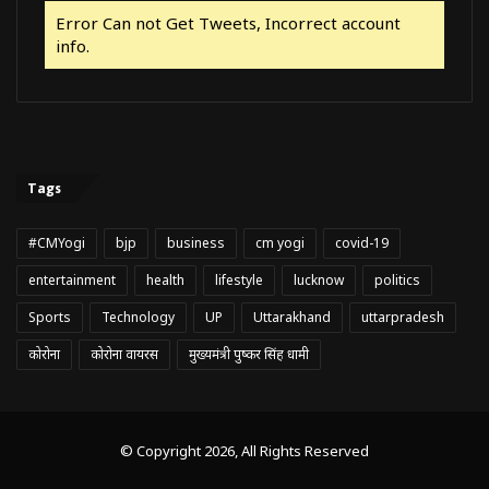
Error Can not Get Tweets, Incorrect account
info.
Tags
#CMYogi
bjp
business
cm yogi
covid-19
entertainment
health
lifestyle
lucknow
politics
Sports
Technology
UP
Uttarakhand
uttarpradesh
कोरोना
कोरोना वायरस
मुख्यमंत्री पुष्कर सिंह धामी
© Copyright 2026, All Rights Reserved