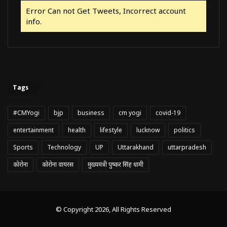
Error Can not Get Tweets, Incorrect account
info.
Tags
#CMYogi
bjp
business
cm yogi
covid-19
entertainment
health
lifestyle
lucknow
politics
Sports
Technology
UP
Uttarakhand
uttarpradesh
कोरोना
कोरोना वायरस
मुख्यमंत्री पुष्कर सिंह धामी
© Copyright 2026, All Rights Reserved